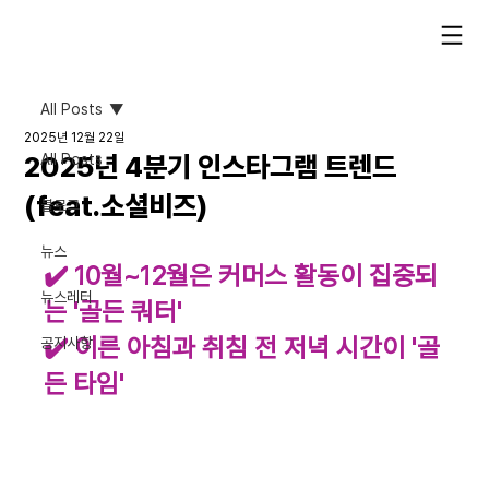
All Posts
2025년 12월 22일
2025년 4분기 인스타그램 트렌드
All Posts
(feat.소셜비즈)
블로그
뉴스
✔️ 10월~12월은 커머스 활동이 집중되
뉴스레터
는 '골든 쿼터'
✔️ 이른 아침과 취침 전 저녁 시간이 '골
공지사항
든 타임'